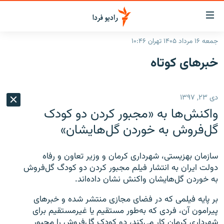
ینک‌های
ابلیت
سترسی
جمعه ۱۶ مرداد ۱۴۰۵ تهران ۱۰:۴۶
ازگشت
صفحه اصلی
خبرهای کوتاه
ازگشت
ایران
ه
نوی
جهان
دی ۲۳, ۱۳۹۷
صلی
رادیو
فتن
واکنش‌ها به «مجبور کردن دو کودک
ه
پادکست
انتخاب کنید و بشنوید
گل‌فروش به خوردن گل‌هایشان»
فحه
چندرسانه‌ای
برنامه‌های رادیویی
ستجو
سازمان بهزیستی، شهرداری کرمان و وزیر تعاون و رفاه
زنان فردا
فرکانس‌ها
گزارش‌های تصویری
دولت ایران به انتشار فیلم مجبور کردن دو کودگ گل‌فروش
به خوردن گل‌هایشان واکنش نشان داده‌اند.
گزارش‌های ویدئویی
English
بر پایه فیلمی که در فضای مجازی منتشر شده و خبرهای
پیرامون آن، فردی که به‌طور مستقیم یا غیرمستقیم برای
به ما بپیوندید
شهرداری کرمان کار می‌کند، دو کودک گل‌فروش را مجبور