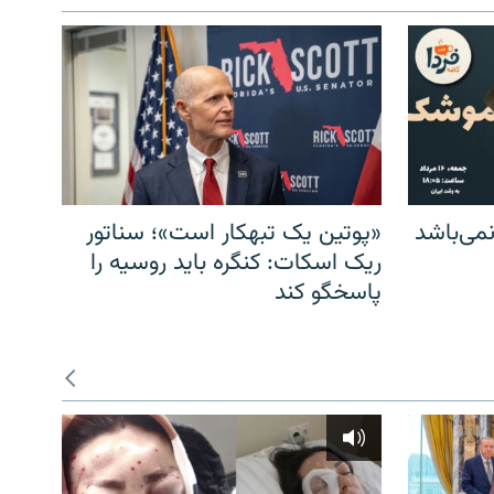
می‌باشد
«پوتین یک تبهکار است»؛ سناتور
ریک اسکات: کنگره باید روسیه را
پاسخگو کند