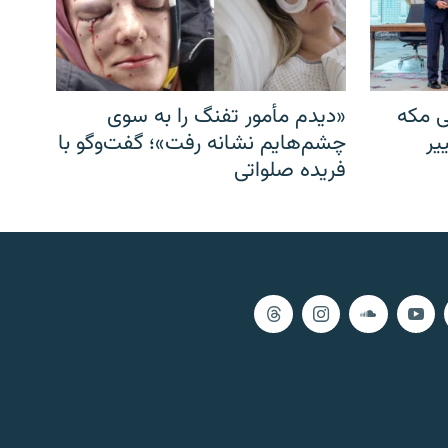
ی مکه
«دیدم مأمور تفنگ را به سوی
یر
چشم‌هایم نشانه رفت»؛ گفت‌و‌گو با
فریده صلواتی