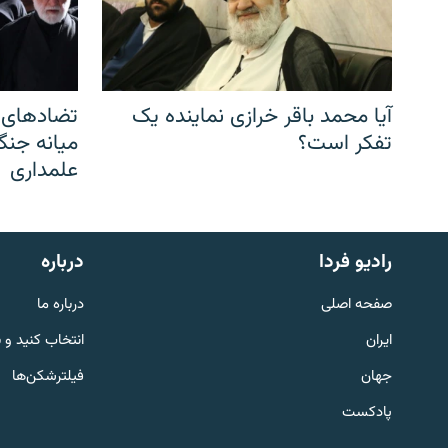
آیا محمد باقر خرازی نماینده یک
تضادهای د
تفکر است؟
میانه جنگ،
علمداری
English
رادیو فردا
درباره
به ما بپیوندید
صفحه اصلی
درباره ما
ایران
انتخاب کنید و 
جهان
فیلترشکن‌ها
پادکست
زبان‌های دیگر