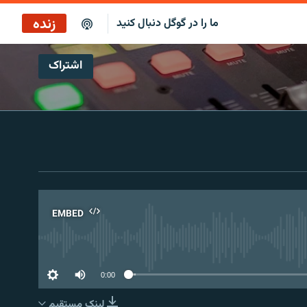
زنده
ما را در گوگل دنبال کنید
اشتراک
پخش آنلاین
پخش رادیویی
پخش آنلاین
پخش ماهواره‌ای
EMBED
No 
0:00
لینک مستقیم