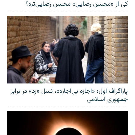
کی از «محسن رضایی» محسن رضایی‌تره؟
پاراگراف اول؛ «اجازه بی‌اجازه»، نسل «زد» در برابر
جمهوری اسلامی