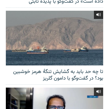
داده است» در گفت‌وگو با پدیده ثابتی
تا چه حد باید به گشایش تنگهٔ هرمز خوشبین
بود؟ در گفت‌وگو با دامون گلریز