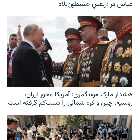
عباس در اربعینِ «شیطون‌بلا»
هشدار مارک مونتگمری: آمریکا محور ایران،
روسیه، چین و کره شمالی را دست‌کم گرفته است