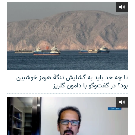
تا چه حد باید به گشایش تنگهٔ هرمز خوشبین
بود؟ در گفت‌وگو با دامون گلریز