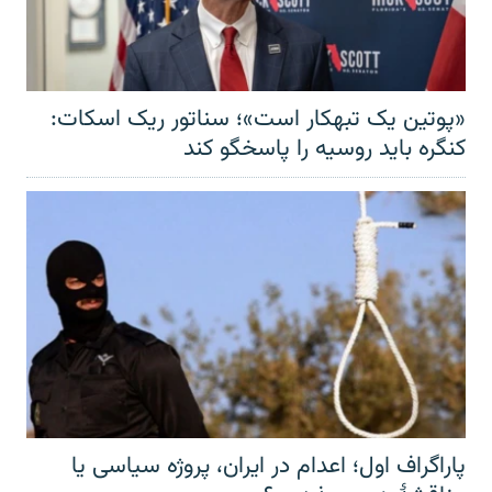
«پوتین یک تبهکار است»؛ سناتور ریک اسکات:
کنگره باید روسیه را پاسخگو کند
پاراگراف اول؛ اعدام در ایران، پروژه سیاسی یا