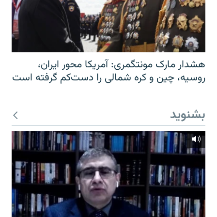
هشدار مارک مونتگمری: آمریکا محور ایران،
روسیه، چین و کره شمالی را دست‌کم گرفته است
بشنوید