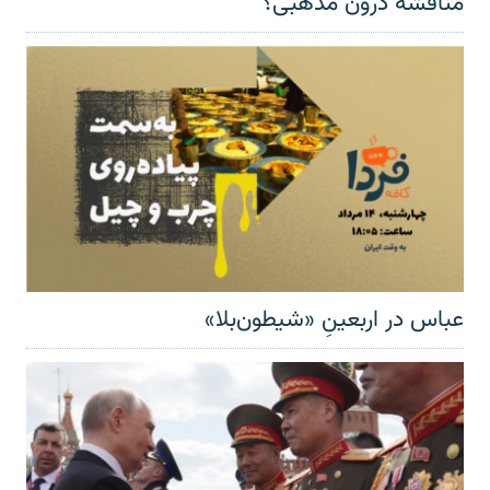
مناقشهٔ درون مذهبی؟
عباس در اربعینِ «شیطون‌بلا»