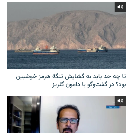
تا چه حد باید به گشایش تنگهٔ هرمز خوشبین
بود؟ در گفت‌وگو با دامون گلریز