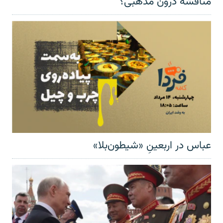
مناقشهٔ درون مذهبی؟
عباس در اربعینِ «شیطون‌بلا»