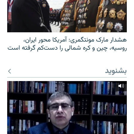
هشدار مارک مونتگمری: آمریکا محور ایران،
روسیه، چین و کره شمالی را دست‌کم گرفته است
بشنوید