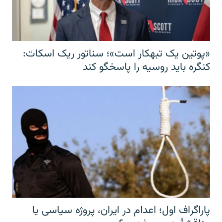
«پوتین یک تبهکار است»؛ سناتور ریک اسکات:
کنگره باید روسیه را پاسخگو کند
پاراگراف اول؛ اعدام در ایران، پروژه سیاسی یا