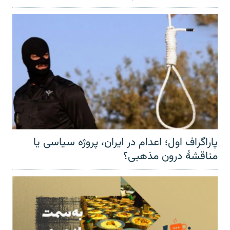
پاراگراف اول؛ اعدام در ایران، پروژه سیاسی یا
مناقشهٔ درون مذهبی؟