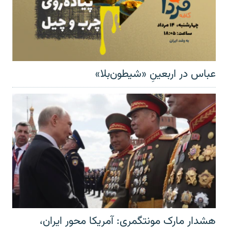
عباس در اربعینِ «شیطون‌بلا»
هشدار مارک مونتگمری: آمریکا محور ایران،