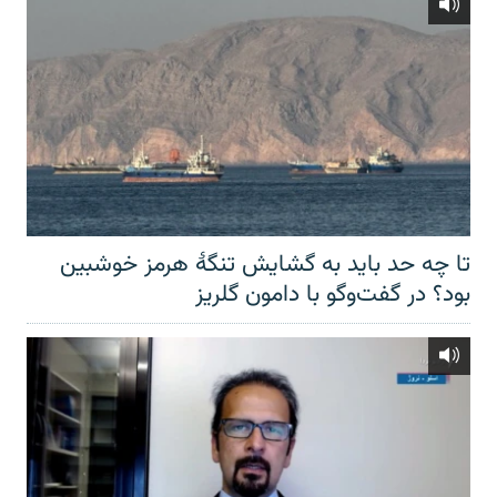
تا چه حد باید به گشایش تنگهٔ هرمز خوشبین
بود؟ در گفت‌وگو با دامون گلریز