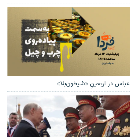
عباس در اربعینِ «شیطون‌بلا»