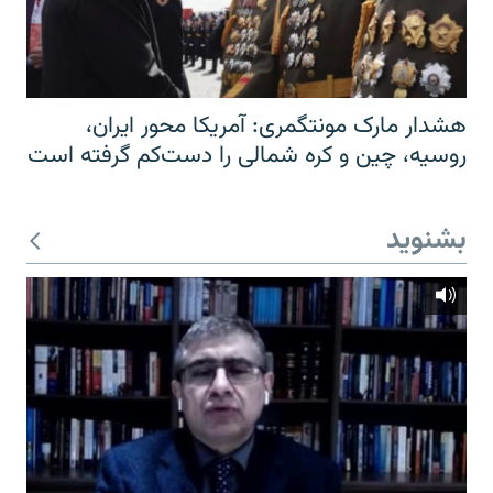
هشدار مارک مونتگمری: آمریکا محور ایران،
روسیه، چین و کره شمالی را دست‌کم گرفته است
بشنوید