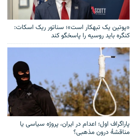
«پوتین یک تبهکار است»؛ سناتور ریک اسکات:
کنگره باید روسیه را پاسخگو کند
پاراگراف اول؛ اعدام در ایران، پروژه سیاسی یا
مناقشهٔ درون مذهبی؟