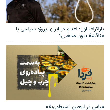
پاراگراف اول؛ اعدام در ایران، پروژه سیاسی یا
مناقشهٔ درون مذهبی؟
عباس در اربعینِ «شیطون‌بلا»