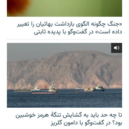
«جنگ چگونه الگوی بازداشت بهائیان را تغییر
داده است» در گفت‌وگو با پدیده ثابتی
تا چه حد باید به گشایش تنگهٔ هرمز خوشبین
بود؟ در گفت‌وگو با دامون گلریز