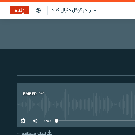
زنده
ما را در گوگل دنبال کنید
سرخط خبرها ۳:۰۰
پخش رادیویی
سرخط خبرها
پخش ماهواره‌ای
EMBED
No 
0:00
لینک مستقیم