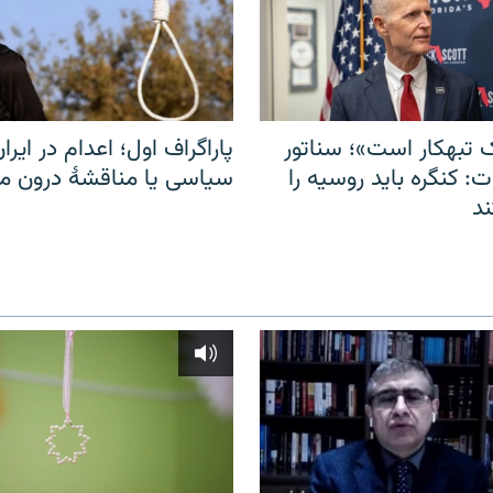
 تبهکار است»؛ سناتور
پاراگراف اول؛ اعدام در ایران
: کنگره باید روسیه را
سیاسی یا مناقشهٔ درون 
د