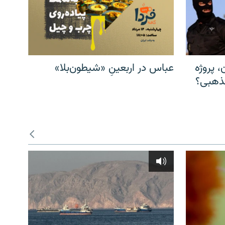
، پروژه
عباس در اربعینِ «شیطون‌بلا»
مذهبی؟