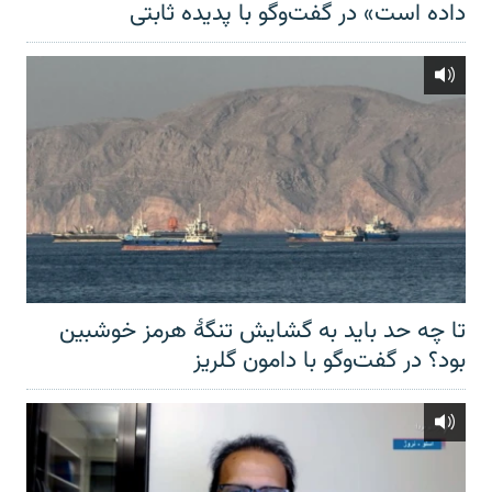
داده است» در گفت‌وگو با پدیده ثابتی
تا چه حد باید به گشایش تنگهٔ هرمز خوشبین
بود؟ در گفت‌وگو با دامون گلریز