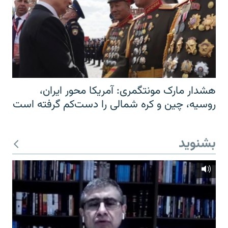
هشدار مارک مونتگمری: آمریکا محور ایران،
روسیه، چین و کره شمالی را دست‌کم گرفته است
بشنوید