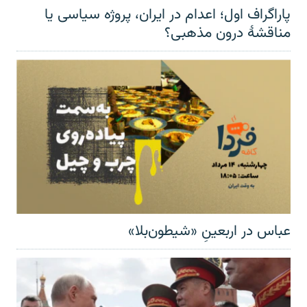
پاراگراف اول؛ اعدام در ایران، پروژه سیاسی یا
مناقشهٔ درون مذهبی؟
عباس در اربعینِ «شیطون‌بلا»