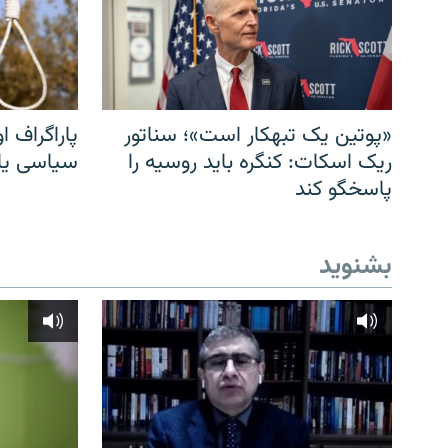
«پوتین یک تبهکار است»؛ سناتور
پاراگراف او
ریک اسکات: کنگره باید روسیه را
سیاسی یا 
پاسخگو کند
بشنوید