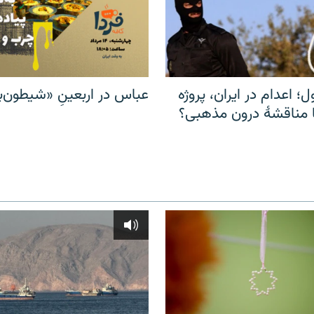
ل؛ اعدام در ایران، پروژه
عباس در اربعینِ «شیطون‌بل
مناقشهٔ درون مذهبی؟