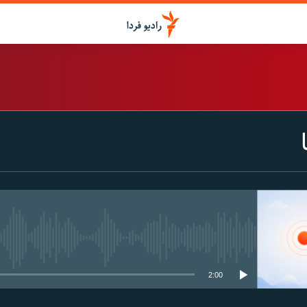
اشتراک
Spotify
CastBox
عضویت
media source currently available
2:00