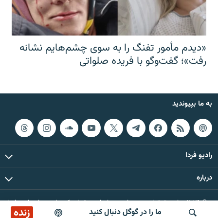
«دیدم مأمور تفنگ را به سوی چشم‌هایم نشانه
رفت»؛ گفت‌و‌گو با فریده صلواتی
به ما بپیوندید
رادیو فردا
درباره
© ۲۰۲۶ تمام حقوق این وب‌سایت، بر اساس مقررات کپی‌رایت، برای رادیو فردا
زنده
ما را در گوگل دنبال کنید
محفوظ است.