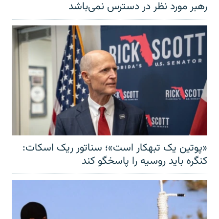
رهبر مورد نظر در دسترس نمی‌باشد
«پوتین یک تبهکار است»؛ سناتور ریک اسکات:
کنگره باید روسیه را پاسخگو کند