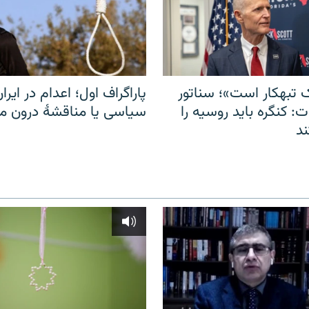
 تبهکار است»؛ سناتور
پاراگراف اول؛ اعدام در ایران
: کنگره باید روسیه را
سیاسی یا مناقشهٔ درون 
د