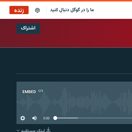
زنده
ما را در گوگل دنبال کنید
اشتراک
بازپخش کافه فردا
پخش رادیویی
پخش آنلاین
پخش ماهواره‌ای
EMBED
No 
0:00
لینک مستقیم