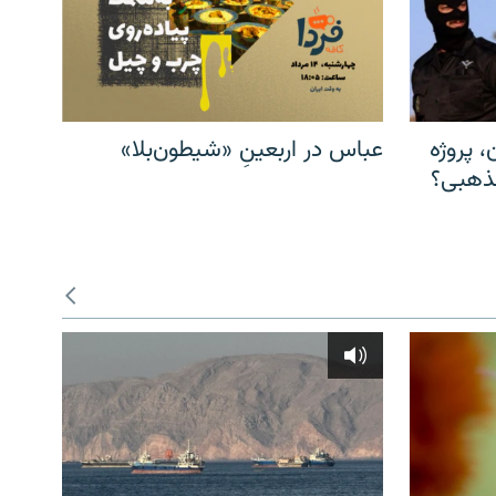
، پروژه
عباس در اربعینِ «شیطون‌بلا»
مذهبی؟