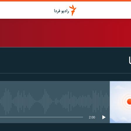
اشتراک
Spotify
CastBox
عضویت
media source currently available
2:00