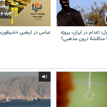
ل؛ اعدام در ایران، پروژه
عباس در اربعینِ «شیطون‌بل
مناقشهٔ درون مذهبی؟