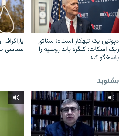
«پوتین یک تبهکار است»؛ سناتور
پاراگراف او
ریک اسکات: کنگره باید روسیه را
سیاسی یا 
پاسخگو کند
بشنوید