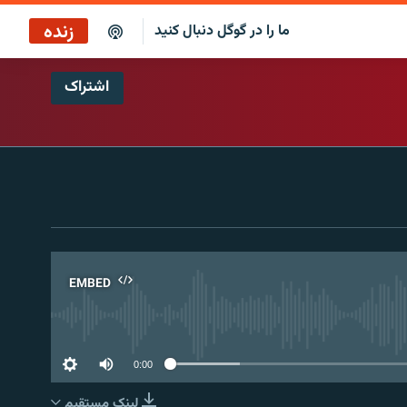
زنده
ما را در گوگل دنبال کنید
اشتراک
پخش آنلاین
پخش رادیویی
پخش آنلاین
پخش ماهواره‌ای
EMBED
No 
0:00
لینک مستقیم