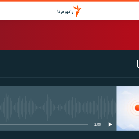
اشتراک
Spotify
CastBox
عضویت
media source currently available
2:00