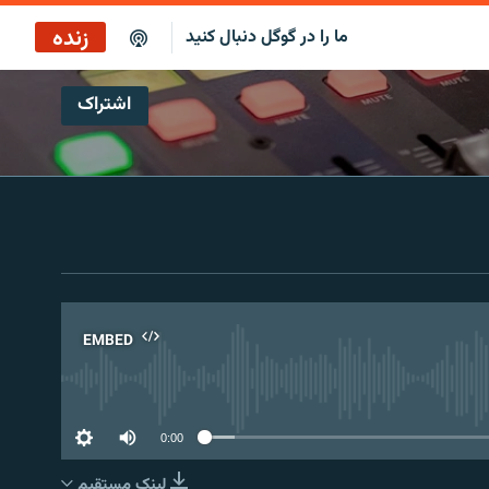
زنده
ما را در گوگل دنبال کنید
اشتراک
بازپخش کافه فردا
پخش رادیویی
پخش آنلاین
پخش ماهواره‌ای
EMBED
No 
0:00
لینک مستقیم