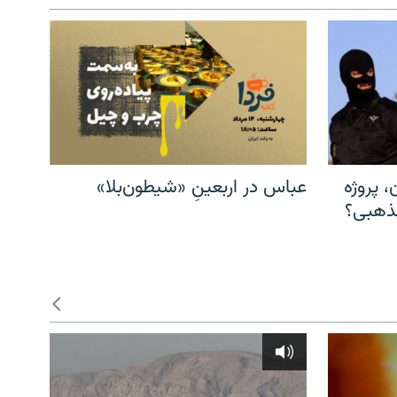
، پروژه
عباس در اربعینِ «شیطون‌بلا»
مذهبی؟