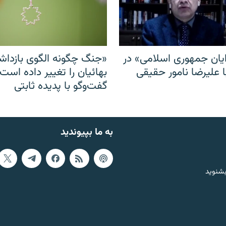
ایان جمهوری اسلامی» در
«جنگ چگونه الگوی بازدا
ا علیرضا نامور حقیقی
بهائیان را تغییر داده است
گفت‌وگو با پدیده ثابتی
به ما بپیوندید
بشنوید