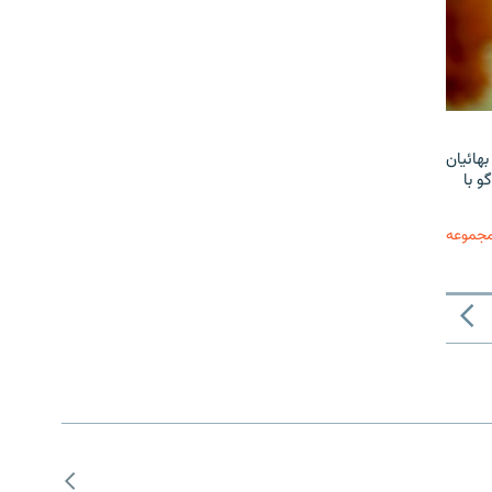
هائیان
و با
مجموعه