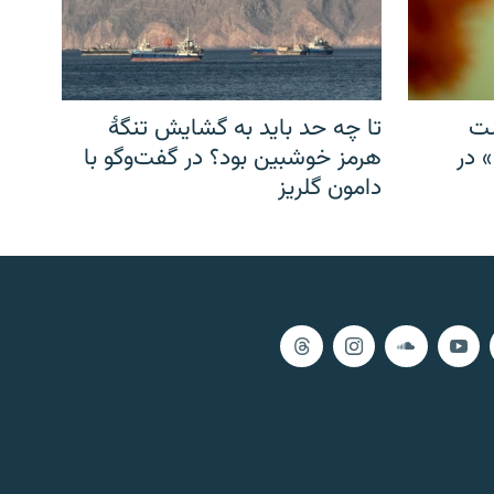
شت
تا چه حد باید به گشایش تنگهٔ
» در
هرمز خوشبین بود؟ در گفت‌وگو با
دامون گلریز