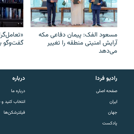
مسعود الفک: پیمان دفاعی مکه
«تعامل‌گر
آرایش امنیتی منطقه را تغییر
گفت‌وگو ب
می‌دهد
English
رادیو فردا
درباره
به ما بپیوندید
صفحه اصلی
درباره ما
ایران
انتخاب کنید و 
جهان
فیلترشکن‌ها
پادکست
زبان‌های دیگر