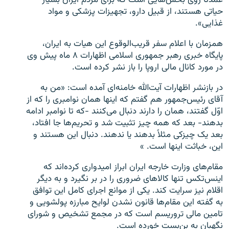
عمدتا روی بخش‌هایی است که برای مردم ایران بسیار
حیاتی هستند، از قبیل دارو، تجهیزات پزشکی و مواد
غذایی».
همزمان با اعلام سفر قریب‌الوقوع این هیات به ایران،
پایگاه خبری رهبر جمهوری اسلامی اظهارات ۸ ماه پیش وی
در مورد کانال مالی اروپا را باز نشر کرده است.
در بازنشر اظهارات آیت‌الله خامنه‌ای آمده است: «من به
آقای رئیس‌جمهور هم گفتم که اینها همان نوامبری را که از
اوّل گفتند، همان را دارند دنبال می‌کنند -که تا نوامبر ادامه
بدهند- بعد که همه چیز تثبیت شد و تحریم‌ها جا افتاد،
بعد یک چیزکی مثلاً بدهند یا ندهند. دنبال این هستند و
این، خباثت اینها است. »
مقام‌های وزارت خارجه ایران ابراز امیدواری کرده‌اند که
اینس‌تکس تنها کالاهای ضروری را در بر نگیرد و به دیگر
اقلام نیز سرایت کند. یکی از موانع اجرای کامل این توافق
به گفته این مقام‌ها قانون نشدن لوایح مبارزه پولشویی و
تامین مالی تروریسم است که در مجمع تشخیص و شورای
نگهبان به بن‌بست خورده است.