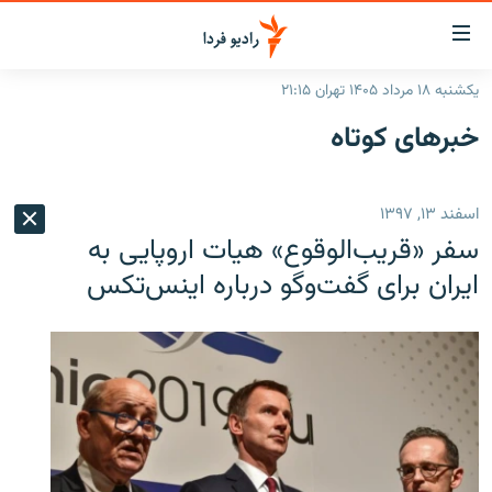
ینک‌های
ابلیت
سترسی
یکشنبه ۱۸ مرداد ۱۴۰۵ تهران ۲۱:۱۵
ازگشت
صفحه اصلی
خبرهای کوتاه
ازگشت
ایران
ه
نوی
جهان
اسفند ۱۳, ۱۳۹۷
صلی
رادیو
فتن
سفر «قریب‌الوقوع» هیات اروپایی به
ه
پادکست
انتخاب کنید و بشنوید
ایران برای گفت‌‌وگو درباره اینس‌تکس
فحه
چندرسانه‌ای
برنامه‌های رادیویی
ستجو
زنان فردا
فرکانس‌ها
گزارش‌های تصویری
گزارش‌های ویدئویی
English
به ما بپیوندید