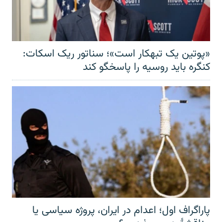
«پوتین یک تبهکار است»؛ سناتور ریک اسکات:
کنگره باید روسیه را پاسخگو کند
پاراگراف اول؛ اعدام در ایران، پروژه سیاسی یا