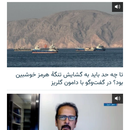
تا چه حد باید به گشایش تنگهٔ هرمز خوشبین
بود؟ در گفت‌وگو با دامون گلریز