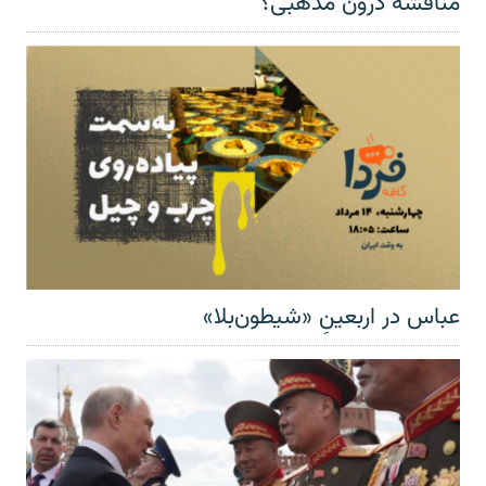
مناقشهٔ درون مذهبی؟
عباس در اربعینِ «شیطون‌بلا»