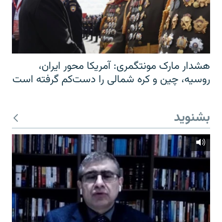
هشدار مارک مونتگمری: آمریکا محور ایران،
روسیه، چین و کره شمالی را دست‌کم گرفته است
بشنوید