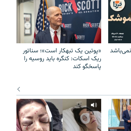
می‌باشد
«پوتین یک تبهکار است»؛ سناتور
ریک اسکات: کنگره باید روسیه را
پاسخگو کند