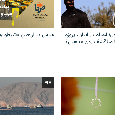
ل؛ اعدام در ایران، پروژه
عباس در اربعینِ «شیطون‌بل
مناقشهٔ درون مذهبی؟