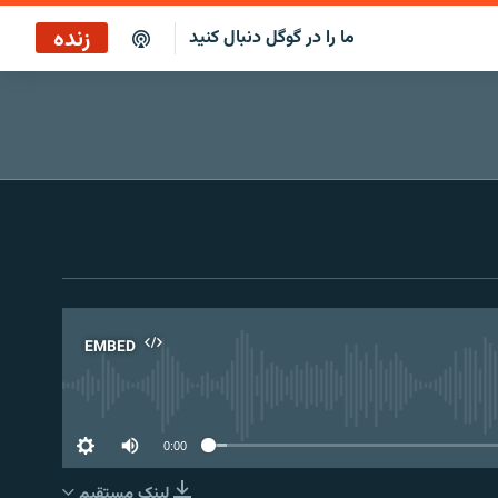
زنده
ما را در گوگل دنبال کنید
پخش آنلاین
پخش رادیویی
پخش آنلاین
پخش ماهواره‌ای
EMBED
No 
0:00
لینک مستقیم