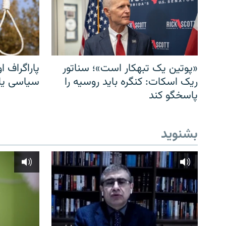
«پوتین یک تبهکار است»؛ سناتور
پاراگراف او
ریک اسکات: کنگره باید روسیه را
سیاسی یا 
پاسخگو کند
بشنوید