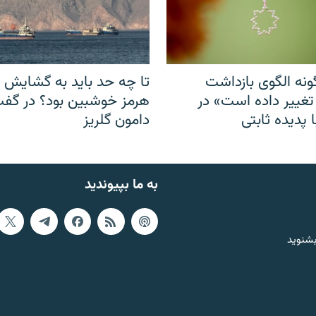
نه الگوی بازداشت
تا چه حد باید به گشایش ت
 تغییر داده است» در
هرمز خوشبین بود؟ در گفت‌
 پدیده ثابتی
دامون گلریز
به ما بپیوندید
بشنوید