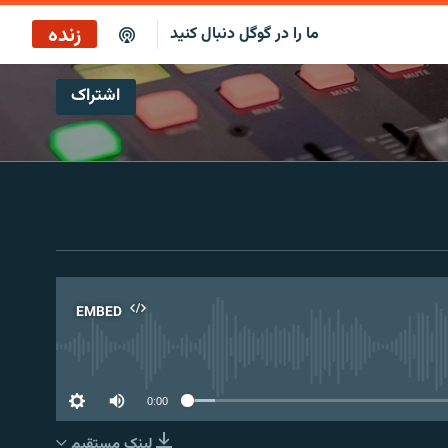
زنده
ما را در گوگل دنبال کنید
اشتراک
EMBED
No 
0:00
لینک مستقیم