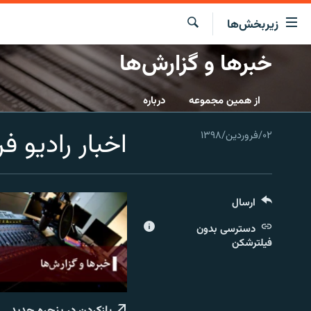
ینک‌های
زیربخش‌ها
ابلیت
سترسی
جستجو
خبرها و گزارش‌ها
صفحه اصلی
ازگشت
ایران
ازگشت
از همین مجموعه
درباره
ه
جهان
نوی
اخبار رادیو فردا
۰۲/فروردین/۱۳۹۸
صلی
رادیو
فتن
پادکست
انتخاب کنید و بشنوید
ه
فحه
چندرسانه‌ای
برنامه‌های رادیویی
ستجو
ارسال
زنان فردا
فرکانس‌ها
گزارش‌های تصویری
دسترسی بدون
گزارش‌های ویدئویی
فیلترشکن
بازکردن در پنجره جدید