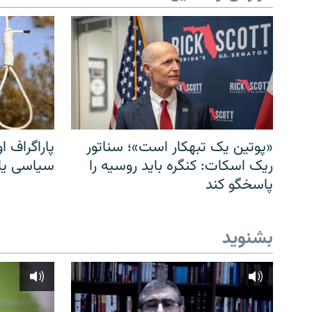
«پوتین یک تبهکار است»؛ سناتور
پاراگراف او
ریک اسکات: کنگره باید روسیه را
سیاسی یا 
پاسخگو کند
بشنوید