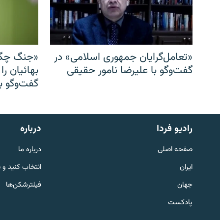
«تعامل‌گرایان جمهوری اسلامی» در
«جنگ چگو
گفت‌وگو با علیرضا نامور حقیقی
بهائیان را
گفت‌وگو با
English
رادیو فردا
درباره
به ما بپیوندید
صفحه اصلی
درباره ما
ایران
انتخاب کنید و 
جهان
فیلترشکن‌ها
پادکست
زبان‌های دیگر