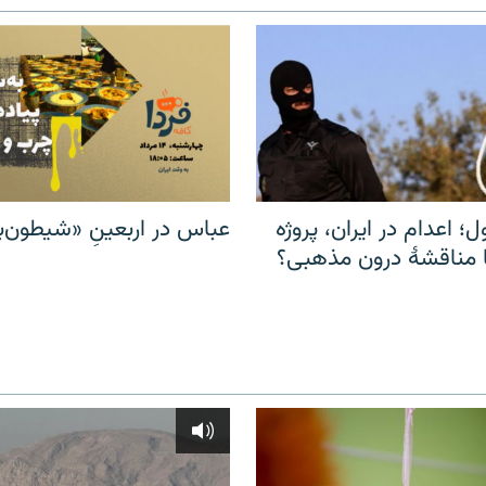
ل؛ اعدام در ایران، پروژه
عباس در اربعینِ «شیطون‌بل
مناقشهٔ درون مذهبی؟