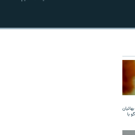
EMBED
هائیان
و با