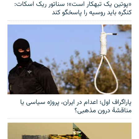
«پوتین یک تبهکار است»؛ سناتور ریک اسکات:
کنگره باید روسیه را پاسخگو کند
پاراگراف اول؛ اعدام در ایران، پروژه سیاسی یا
مناقشهٔ درون مذهبی؟