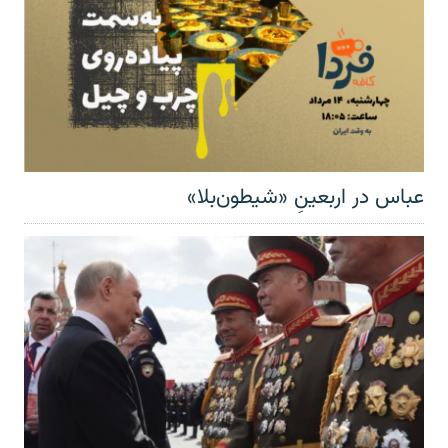
عباس در اربعینِ «شیطون‌بلا»