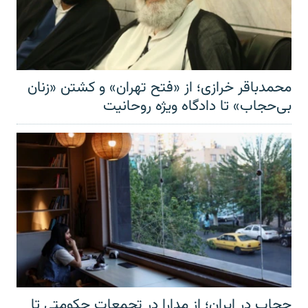
محمدباقر خرازی؛ از «فتح تهران» و کشتن «زنان
بی‌حجاب» تا دادگاه ویژه روحانیت
حجاب در ایران؛ از مدارا در تجمعات حکومتی تا