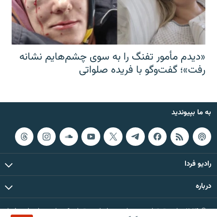
«دیدم مأمور تفنگ را به سوی چشم‌هایم نشانه
رفت»؛ گفت‌و‌گو با فریده صلواتی
به ما بپیوندید
رادیو فردا
درباره
© ۲۰۲۶ تمام حقوق این وب‌سایت، بر اساس مقررات کپی‌رایت، برای رادیو فردا