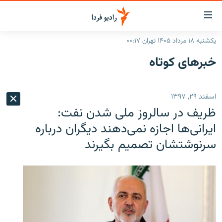
ینک‌های
ابلیت
سترسی
یکشنبه ۱۸ مرداد ۱۴۰۵ تهران ۰۰:۱۷
ازگشت
صفحه اصلی
خبرهای کوتاه
ازگشت
ایران
ه
نوی
جهان
اسفند ۲۹, ۱۳۹۷
صلی
رادیو
فتن
ظریف در سالروز ملی‌ شدن نفت:
ه
پادکست
انتخاب کنید و بشنوید
ایرانی‌ها اجازه نمی‌دهند دیگران درباره
فحه
سرنوشتشان تصمیم بگیرند
چندرسانه‌ای
برنامه‌های رادیویی
ستجو
زنان فردا
فرکانس‌ها
گزارش‌های تصویری
گزارش‌های ویدئویی
English
به ما بپیوندید