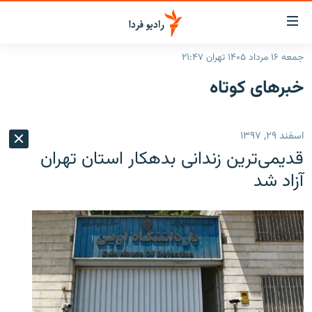
ینک‌های
ابلیت
سترسی
جمعه ۱۶ مرداد ۱۴۰۵ تهران ۲۱:۴۷
ازگشت
صفحه اصلی
خبرهای کوتاه
ازگشت
ایران
ه
نوی
جهان
اسفند ۲۹, ۱۳۹۷
صلی
رادیو
فتن
قدیمی‌ترین زندانی بدهکار استان تهران
ه
پادکست
انتخاب کنید و بشنوید
آزاد شد
فحه
چندرسانه‌ای
برنامه‌های رادیویی
ستجو
زنان فردا
فرکانس‌ها
گزارش‌های تصویری
گزارش‌های ویدئویی
English
به ما بپیوندید