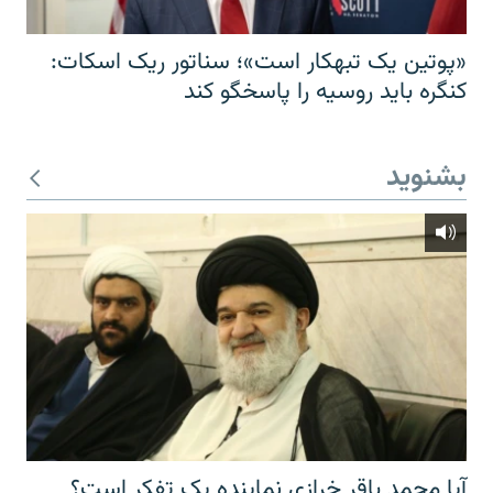
«پوتین یک تبهکار است»؛ سناتور ریک اسکات:
کنگره باید روسیه را پاسخگو کند
بشنوید
آیا محمد باقر خرازی نماینده یک تفکر است؟