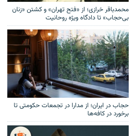
محمدباقر خرازی؛ از «فتح تهران» و کشتن «زنان
بی‌حجاب» تا دادگاه ویژه روحانیت
حجاب در ایران؛ از مدارا در تجمعات حکومتی تا
برخورد در کافه‌ها