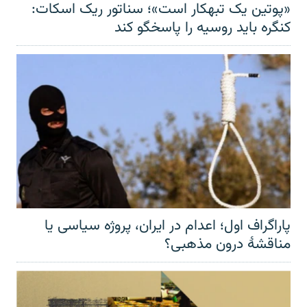
«پوتین یک تبهکار است»؛ سناتور ریک اسکات:
کنگره باید روسیه را پاسخگو کند
پاراگراف اول؛ اعدام در ایران، پروژه سیاسی یا
مناقشهٔ درون مذهبی؟