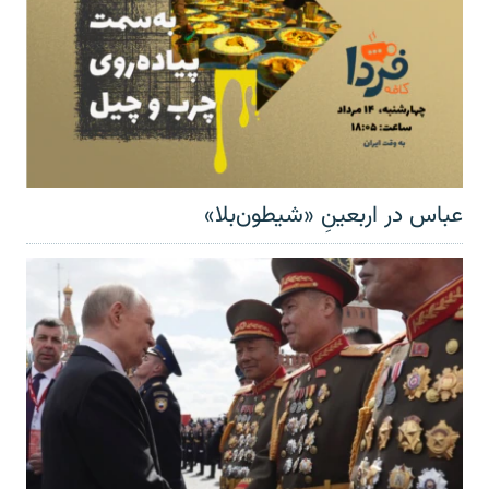
عباس در اربعینِ «شیطون‌بلا»