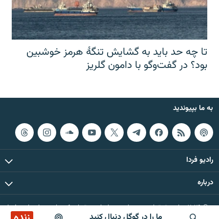
تا چه حد باید به گشایش تنگهٔ هرمز خوشبین
بود؟ در گفت‌وگو با دامون گلریز
به ما بپیوندید
رادیو فردا
درباره
© ۲۰۲۶ تمام حقوق این وب‌سایت، بر اساس مقررات کپی‌رایت، برای رادیو فردا
زنده
ما را در گوگل دنبال کنید
محفوظ است.