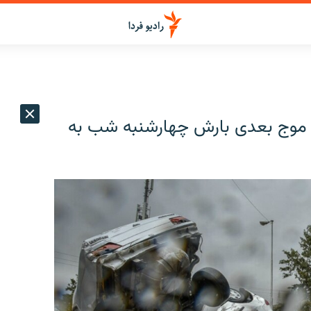
 سیلاب در «۹ استان»؛ موج بعدی بارش چهارشنبه شب به