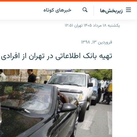
ینک‌های
خبرهای کوتاه
زیربخش‌ها
ابلیت
سترسی
جستجو
یکشنبه ۱۸ مرداد ۱۴۰۵ تهران ۱۲:۵۱
صفحه اصلی
ازگشت
ایران
ازگشت
فروردین ۱۳, ۱۳۹۸
ه
جهان
نوی
تهیه بانک اطلاعاتی در تهران از افرادی
صلی
رادیو
فتن
پادکست
انتخاب کنید و بشنوید
ه
فحه
چندرسانه‌ای
برنامه‌های رادیویی
ستجو
زنان فردا
فرکانس‌ها
گزارش‌های تصویری
گزارش‌های ویدئویی