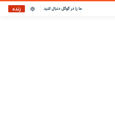
زنده
ما را در گوگل دنبال کنید
پوشش خبری ساعت ۱۲:۰۰
پخش رادیویی
پخش آنلاین
پخش ماهواره‌ای