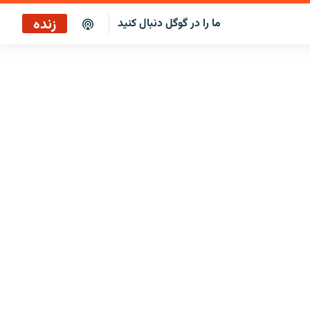
زنده
ما را در گوگل دنبال کنید
پخش آنلاین
پخش رادیویی
پخش آنلاین
پخش ماهواره‌ای