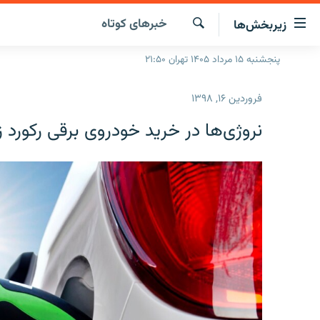
ینک‌های
خبرهای کوتاه
زیربخش‌ها
ابلیت
سترسی
جستجو
پنجشنبه ۱۵ مرداد ۱۴۰۵ تهران ۲۱:۵۰
صفحه اصلی
ازگشت
ایران
ازگشت
فروردین ۱۶, ۱۳۹۸
ه
جهان
نوی
نروژی‌ها در خرید خودروی برقی رکورد ز
صلی
رادیو
فتن
پادکست
انتخاب کنید و بشنوید
ه
فحه
چندرسانه‌ای
برنامه‌های رادیویی
ستجو
زنان فردا
فرکانس‌ها
گزارش‌های تصویری
گزارش‌های ویدئویی