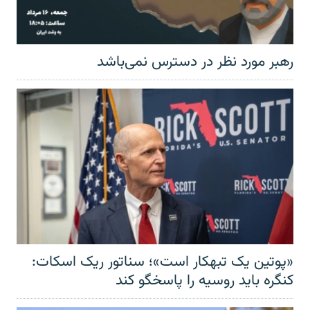
رهبر مورد نظر در دسترس نمی‌باشد
«پوتین یک تبهکار است»؛ سناتور ریک اسکات:
کنگره باید روسیه را پاسخگو کند