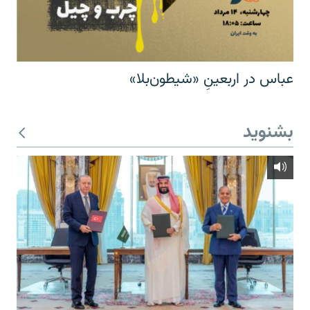
عباس در اربعینِ «شیطون‌بلا»
بشنوید