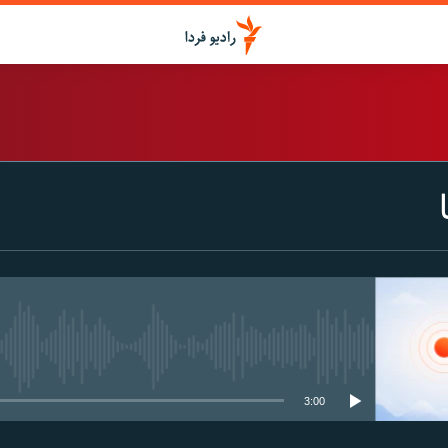
اشتراک
Spotify
CastBox
عضویت
media source currently available
3:00