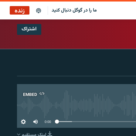
زنده
ما را در گوگل دنبال کنید
اشتراک
بازپخش کافه فردا
پخش رادیویی
پخش آنلاین
پخش ماهواره‌ای
EMBED
No 
0:00
لینک مستقیم