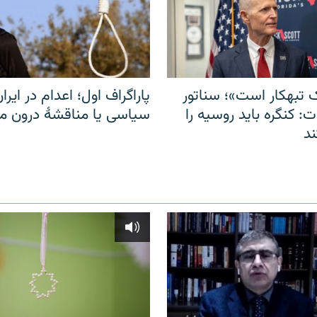
 تبهکار است»؛ سناتور
پاراگراف اول؛ اعدام در ایران
: کنگره باید روسیه را
سیاسی یا مناقشهٔ درون 
د