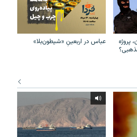
، پروژه
عباس در اربعینِ «شیطون‌بلا»
مذهبی؟