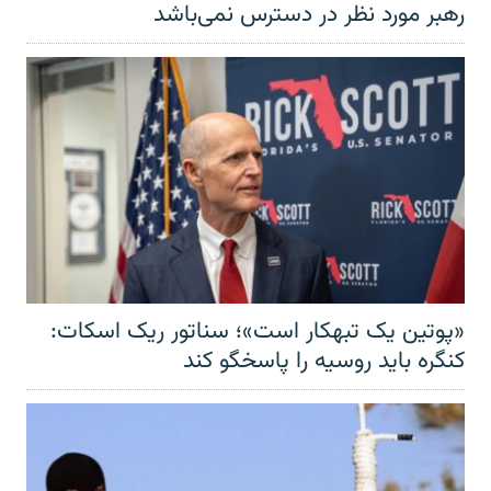
رهبر مورد نظر در دسترس نمی‌باشد
«پوتین یک تبهکار است»؛ سناتور ریک اسکات:
کنگره باید روسیه را پاسخگو کند