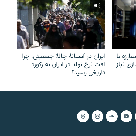
ارزه با
ایران در آستانهٔ چالهٔ جمعیتی؛ چرا
زی نیاز
افت نرخ تولد در ایران به رکورد
تاریخی رسید؟