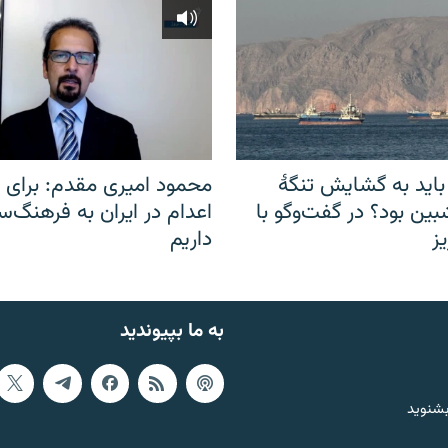
باید به گشایش تنگهٔ
محمود امیری مقدم: برای مب
ین بود؟ در گفت‌وگو با
اعدام در ایران به فرهنگ‌سا
ز
داریم
به ما بپیوندید
بشنوید