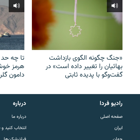
«جنگ چگونه الگوی بازداشت
تا چه حد 
بهائیان را تغییر داده است» در
هرمز خوشب
گفت‌وگو با پدیده ثابتی
دامون گلری
English
رادیو فردا
درباره
به ما بپیوندید
صفحه اصلی
درباره ما
ایران
انتخاب کنید و 
جهان
فیلترشکن‌ها