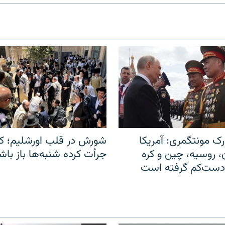
ک مونتگمری: آمریکا
شورش در قلب اورشلیم؛ کا
ن، روسیه، چین و کره
جرأت کرده شنبه‌ها باز باش
 دست‌کم گرفته است