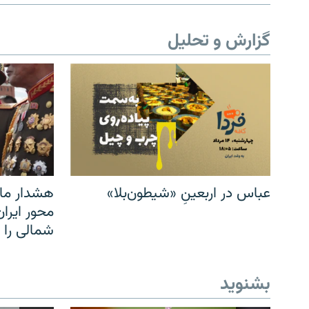
گزارش و تحلیل
عباس در اربعینِ «شیطون‌بلا»
هشدار مار
محور ایرا
شمالی را
بشنوید