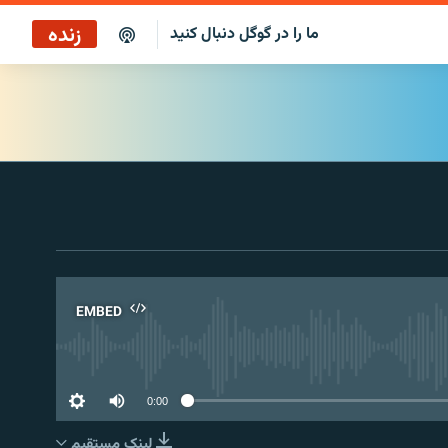
زنده
ما را در گوگل دنبال کنید
EMBED
No 
0:00
لینک مستقیم