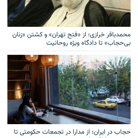
محمدباقر خرازی؛ از «فتح تهران» و کشتن «زنان
بی‌حجاب» تا دادگاه ویژه روحانیت
حجاب در ایران؛ از مدارا در تجمعات حکومتی تا