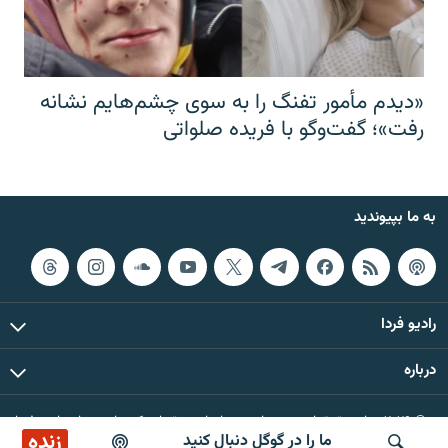
«دیدم مأمور تفنگ را به سوی چشم‌هایم نشانه
رفت»؛ گفت‌و‌گو با فریده صلواتی
به ما بپیوندید
رادیو فردا
درباره
© ۲۰۲۶ تمام حقوق این وب‌سایت، بر اساس مقررات کپی‌رایت، برای رادیو فردا
زنده
ما را در گوگل دنبال کنید
محفوظ است.