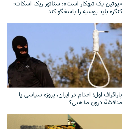
«پوتین یک تبهکار است»؛ سناتور ریک اسکات:
کنگره باید روسیه را پاسخگو کند
پاراگراف اول؛ اعدام در ایران، پروژه سیاسی یا
مناقشهٔ درون مذهبی؟