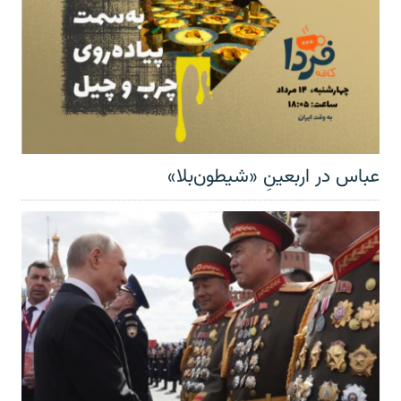
عباس در اربعینِ «شیطون‌بلا»