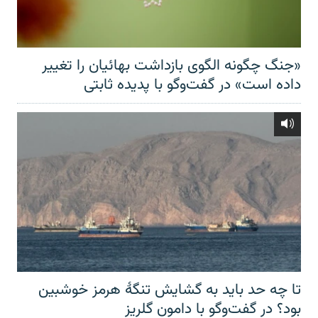
«جنگ چگونه الگوی بازداشت بهائیان را تغییر
داده است» در گفت‌وگو با پدیده ثابتی
تا چه حد باید به گشایش تنگهٔ هرمز خوشبین
بود؟ در گفت‌وگو با دامون گلریز