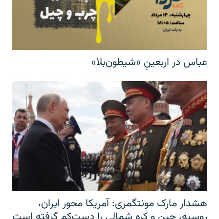
عباس در اربعینِ «شیطون‌بلا»
هشدار مارک مونتگمری: آمریکا محور ایران،
روسیه، چین و کره شمالی را دست‌کم گرفته است