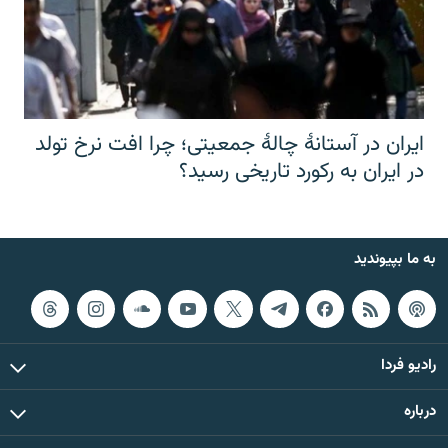
ایران در آستانهٔ چالهٔ جمعیتی؛ چرا افت نرخ تولد
در ایران به رکورد تاریخی رسید؟
به ما بپیوندید
رادیو فردا
درباره