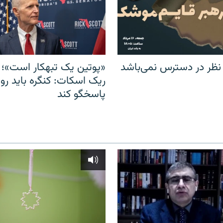
 نظر در دسترس نمی‌باشد
«پوتین یک تبهکار است»؛ 
ریک اسکات: کنگره باید روس
پاسخگو کند