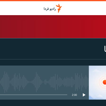
اشتراک
Spotify
CastBox
عضویت
media source currently available
2:00