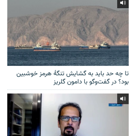
تا چه حد باید به گشایش تنگهٔ هرمز خوشبین
بود؟ در گفت‌وگو با دامون گلریز