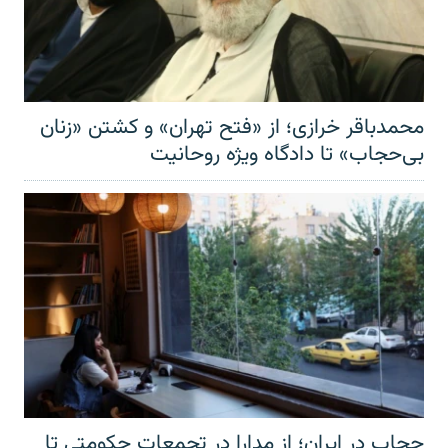
محمدباقر خرازی؛ از «فتح تهران» و کشتن «زنان
بی‌حجاب» تا دادگاه ویژه روحانیت
حجاب در ایران؛ از مدارا در تجمعات حکومتی تا