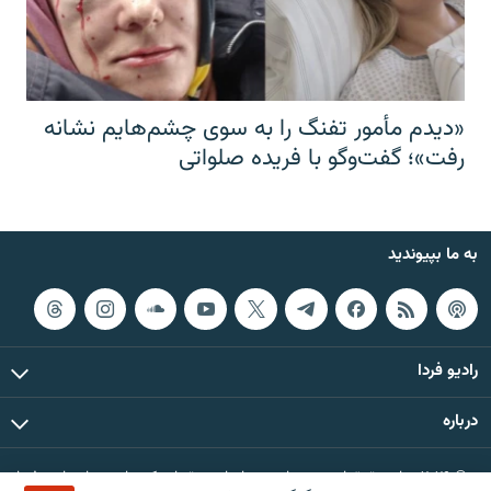
«دیدم مأمور تفنگ را به سوی چشم‌هایم نشانه
رفت»؛ گفت‌و‌گو با فریده صلواتی
به ما بپیوندید
رادیو فردا
درباره
© ۲۰۲۶ تمام حقوق این وب‌سایت، بر اساس مقررات کپی‌رایت، برای رادیو فردا