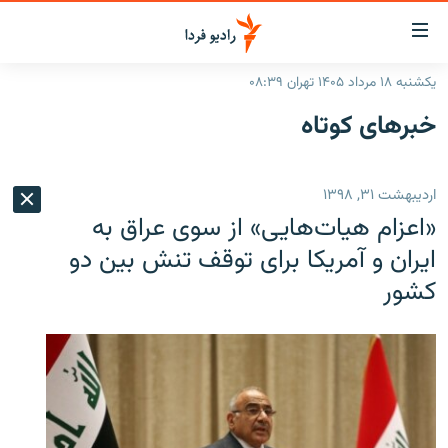
ینک‌های
ابلیت
سترسی
یکشنبه ۱۸ مرداد ۱۴۰۵ تهران ۰۸:۳۹
ازگشت
صفحه اصلی
خبرهای کوتاه
ازگشت
ایران
ه
نوی
جهان
اردیبهشت ۳۱, ۱۳۹۸
صلی
رادیو
فتن
«اعزام هیات‌هایی» از سوی عراق به
ه
پادکست
انتخاب کنید و بشنوید
ایران و آمریکا برای توقف تنش بین دو
فحه
کشور
چندرسانه‌ای
برنامه‌های رادیویی
ستجو
زنان فردا
فرکانس‌ها
گزارش‌های تصویری
گزارش‌های ویدئویی
English
به ما بپیوندید