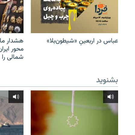
عباس در اربعینِ «شیطون‌بلا»
هشدار مار
محور ایرا
شمالی را
بشنوید