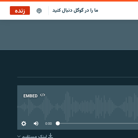
زنده
ما را در گوگل دنبال کنید
پخش آنلاین
پخش رادیویی
پخش آنلاین
پخش ماهواره‌ای
EMBED
No 
0:00
لینک مستقیم