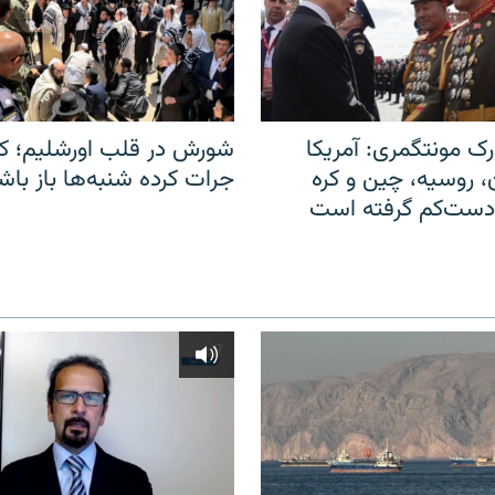
ک مونتگمری: آمریکا
شورش در قلب اورشلیم؛ کا
ن، روسیه، چین و کره
جرات کرده شنبه‌ها باز باش
 دست‌کم گرفته است