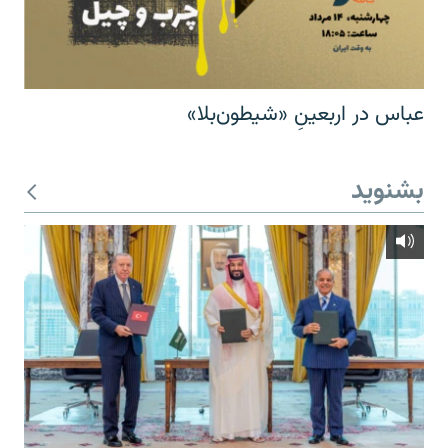
عباس در اربعینِ «شیطون‌بلا»
بشنوید