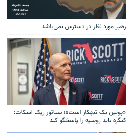
رهبر مورد نظر در دسترس نمی‌باشد
«پوتین یک تبهکار است»؛ سناتور ریک اسکات:
کنگره باید روسیه را پاسخگو کند