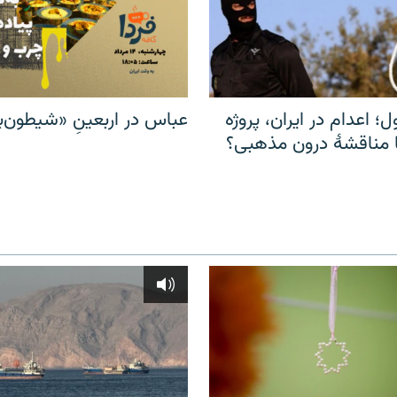
ل؛ اعدام در ایران، پروژه
عباس در اربعینِ «شیطون‌بل
مناقشهٔ درون مذهبی؟