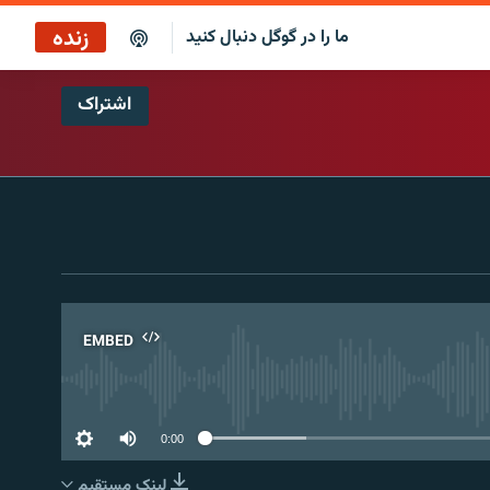
زنده
ما را در گوگل دنبال کنید
اشتراک
پخش آنلاین
پخش رادیویی
پخش آنلاین
پخش ماهواره‌ای
EMBED
No 
0:00
لینک مستقیم