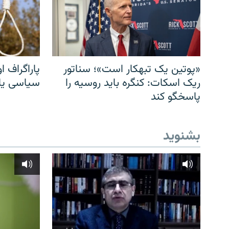
«پوتین یک تبهکار است»؛ سناتور
پاراگراف او
ریک اسکات: کنگره باید روسیه را
سیاسی یا 
پاسخگو کند
بشنوید