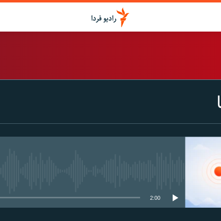
اشتراک
Spotify
CastBox
عضویت
media source currently available
2:00