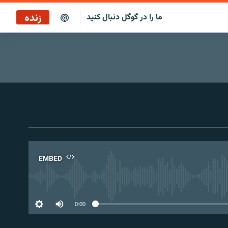
زنده
ما را در گوگل دنبال کنید
پخش آنلاین
پخش رادیویی
پخش آنلاین
پخش ماهواره‌ای
EMBED
No 
0:00