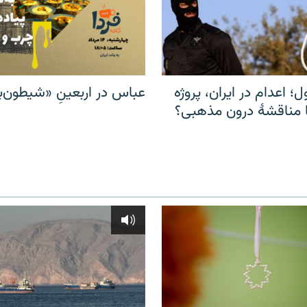
ل؛ اعدام در ایران، پروژه
عباس در اربعینِ «شیطون‌بل
مناقشهٔ درون مذهبی؟