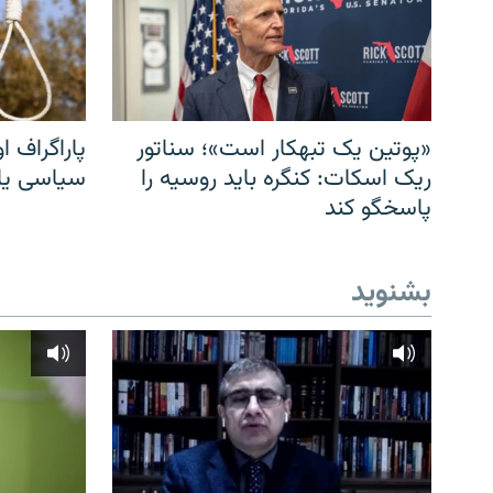
«پوتین یک تبهکار است»؛ سناتور
پاراگراف او
ریک اسکات: کنگره باید روسیه را
سیاسی یا 
پاسخگو کند
بشنوید