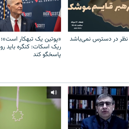
 نظر در دسترس نمی‌باشد
«پوتین یک تبهکار است»؛ 
ریک اسکات: کنگره باید روس
پاسخگو کند