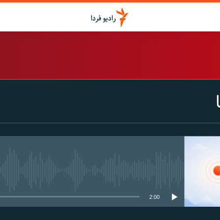
اشتراک
Spotify
CastBox
عضویت
media source currently available
2:00