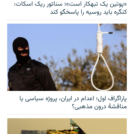
«پوتین یک تبهکار است»؛ سناتور ریک اسکات:
کنگره باید روسیه را پاسخگو کند
پاراگراف اول؛ اعدام در ایران، پروژه سیاسی یا
مناقشهٔ درون مذهبی؟