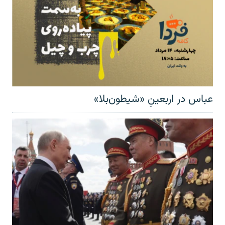
عباس در اربعینِ «شیطون‌بلا»