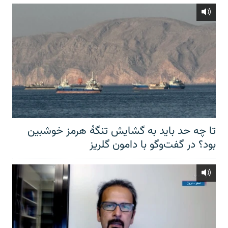
تا چه حد باید به گشایش تنگهٔ هرمز خوشبین
بود؟ در گفت‌وگو با دامون گلریز