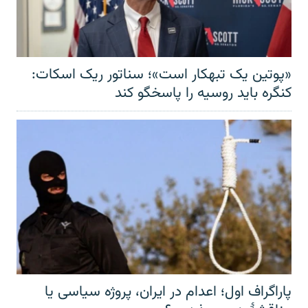
«پوتین یک تبهکار است»؛ سناتور ریک اسکات:
کنگره باید روسیه را پاسخگو کند
پاراگراف اول؛ اعدام در ایران، پروژه سیاسی یا