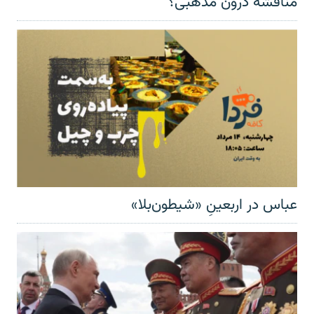
مناقشهٔ درون مذهبی؟
عباس در اربعینِ «شیطون‌بلا»