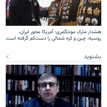
هشدار مارک مونتگمری: آمریکا محور ایران،
روسیه، چین و کره شمالی را دست‌کم گرفته است
بشنوید